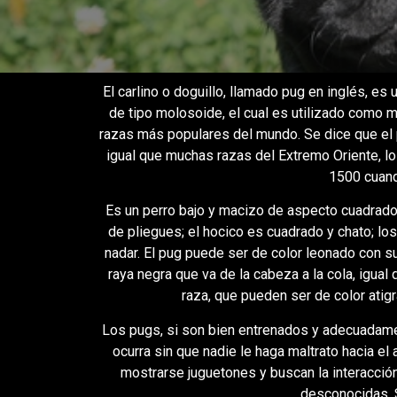
El carlino o doguillo, llamado pug en inglés​, e
de tipo molosoide, el cual es utilizado como m
razas más populares del mundo. Se dice que el
igual que muchas razas del Extremo Oriente, lo
1500 cuand
Es un perro bajo y macizo de aspecto cuadrado
de pliegues; el hocico es cuadrado y chato; los 
nadar. El pug puede ser de color leonado con s
raya negra que va de la cabeza a la cola, igua
raza, que pueden ser de color atig
Los pugs, si son bien entrenados y adecuadamen
ocurra sin que nadie le haga maltrato hacia e
mostrarse juguetones y buscan la interacció
desconocidas. S