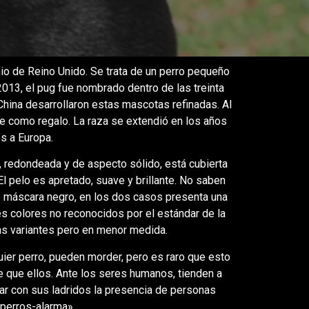
inio de Reino Unido. Se trata de un perro pequeño
2013, el pug fue nombrado dentro de las treinta
ina desarrollaron estas mascotas refinadas. Al
te como regalo. La raza se extendió en los años
s a Europa.
 redondeada y de aspecto sólido, está cubierta
 El pelo es apretado, suave y brillante. No saben
 o máscara negro, en los dos casos presenta una
es colores no reconocidos por el estándar de la
ras variantes pero en menor medida.
ier perro, pueden morder, pero es raro que esto
e que ellos. Ante los seres humanos, tienden a
ar con sus ladridos la presencia de personas
«perros-alarma».