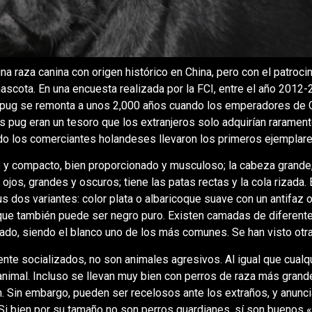
s una raza canina con origen histórico en China, pero con el patroc
ascota. En una encuesta realizada por la FCI, entre el año 2012-
 pug se remonta a unos 2,000 años cuando los emperadores de Ch
s pug eran un tesoro que los extranjeros solo adquirían raramen
o los comerciantes holandeses llevaron los primeros ejemplare
 y compacto, bien proporcionado y musculoso; la cabeza grande,
ojos, grandes y oscuros; tiene las patas rectas y la cola rizada.
us dos variantes: color plata o albaricoque suave con un antifaz
l que también puede ser negro puro. Existen camadas de diferent
rado, siendo el blanco uno de los más comunes. Se han visto ot
te socializados, no son animales agresivos. Al igual que cualqu
l animal. Incluso se llevan muy bien con perros de raza más grand
n. Sin embargo, pueden ser recelosos ante los extraños, y anunci
i bien por su tamaño no son perros guardianes, sí son buenos 