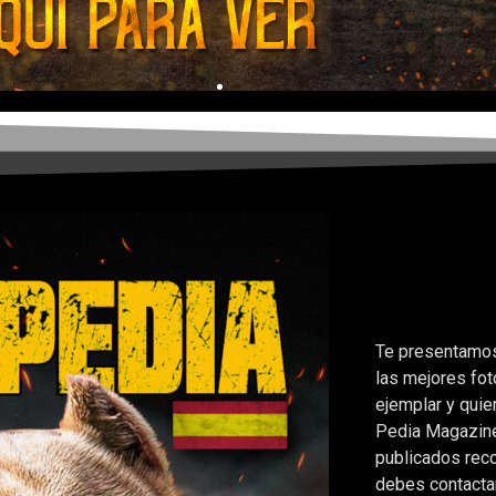
B
Te presentamos 
las mejores fot
ejemplar y quie
Pedia Magazine 
publicados reco
debes contactar