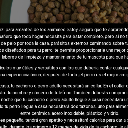
iz, para amantes de los animales estoy seguro que te sorprende
añero que todo hogar necesita para estar completo, pero si no 
o de pelo por toda la casa, parásitos externos caminando sobre
ios diseñados para tu perro, te permite proporcionarle una mejor
las labores de limpieza y mantenimiento de tu mascota para que ha
rtículos muy útiles y versátiles con los que debería contar cualqu
na experiencia única, después de todo ¡el perro es el mejor ami
 casa, tu cachorro o perro adulto necesitará un collar. En el collar
tre tu nombre y número de teléfono. También deberás comprar una 
 noche que tu cachorro o perro adulto llegue a casa necesitará
 tu perro llegue a casa necesitará dos tazones, uno para alimen
entre cerámica, acero inoxidable, plástico y vidrio.
 pequeña, tendrá gran apetito y necesitará calorías para dar a s
 ello, durante los primeros 12 meses de vida de tu cachorro, le 