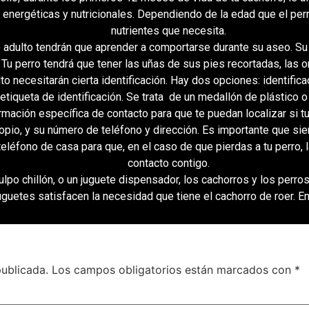
energéticas y nutricionales. Dependiendo de la edad que el perr
nutrientes que necesita.
o adulto tendrán que aprender a comportarse durante su aseo. Su 
Tu perro tendrá que tener las uñas de sus pies recortadas, las or
ulto necesitarán cierta identificación. Hay dos opciones: identific
iqueta de identificación. Se trata de un medallón de plástico o 
ormación específica de contacto para que te puedan localizar si 
propio, y su número de teléfono y dirección. Es importante que s
o teléfono de casa para que, en el caso de que pierdas a tu perro
contacto contigo.
lpo chillón, o un juguete dispensador, los cachorros y los perro
uguetes satisfacen la necesidad que tiene el cachorro de roer. E
publicada.
Los campos obligatorios están marcados con
*