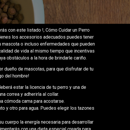
rás con este listado !, Cómo Cuidar un Perro
tienes los accesorios adecuados puedes tener
 tu mascota o incluso enfermedades que pueden
 calidad de vida al mismo tiempo que incentivas
ya obstáculos a la hora de brindarle cariño.
ier dueño de mascotas, para que disfrutar de tu
go del hombre!
 deberá estar la licencia de tu perro y una de
correa y adherirla al collar.
 una cómoda cama para acostarse.
to y otro para agua. Puedes elegir los tazones
u cuerpo la energía necesaria para desarrollar
alimentarás con una dieta especial creada para